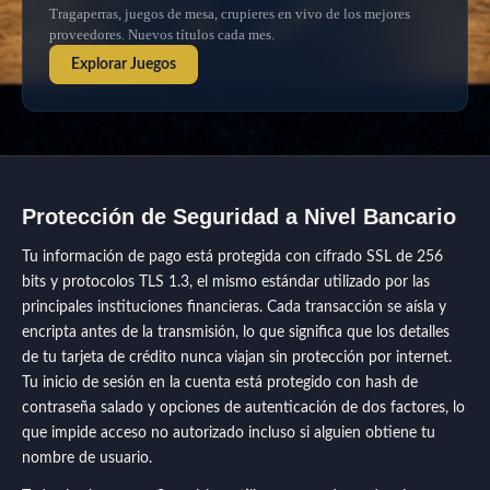
Tragaperras, juegos de mesa, crupieres en vivo de los mejores
proveedores. Nuevos títulos cada mes.
Explorar Juegos
Protección de Seguridad a Nivel Bancario
Tu información de pago está protegida con cifrado SSL de 256
bits y protocolos TLS 1.3, el mismo estándar utilizado por las
principales instituciones financieras. Cada transacción se aísla y
encripta antes de la transmisión, lo que significa que los detalles
de tu tarjeta de crédito nunca viajan sin protección por internet.
Tu inicio de sesión en la cuenta está protegido con hash de
contraseña salado y opciones de autenticación de dos factores, lo
que impide acceso no autorizado incluso si alguien obtiene tu
nombre de usuario.