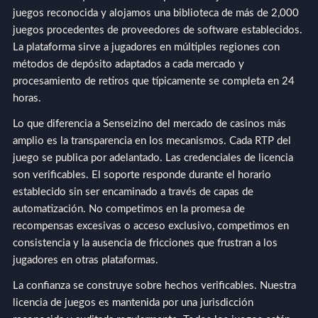
juegos reconocida y alojamos una biblioteca de más de 2,000
juegos procedentes de proveedores de software establecidos.
La plataforma sirve a jugadores en múltiples regiones con
métodos de depósito adaptados a cada mercado y
procesamiento de retiros que típicamente se completa en 24
horas.
Lo que diferencia a Senseizino del mercado de casinos más
amplio es la transparencia en los mecanismos. Cada RTP del
juego se publica por adelantado. Las credenciales de licencia
son verificables. El soporte responde durante el horario
establecido sin ser encaminado a través de capas de
automatización. No competimos en la promesa de
recompensas excesivas o acceso exclusivo, competimos en
consistencia y la ausencia de fricciones que frustran a los
jugadores en otras plataformas.
La confianza se construye sobre hechos verificables. Nuestra
licencia de juegos es mantenida por una jurisdicción