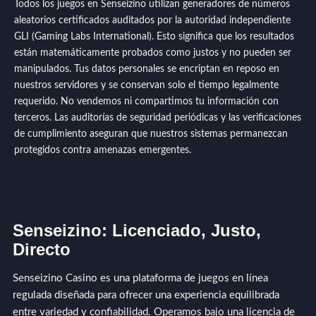
Todos los juegos en Senseizino utilizan generadores de números
aleatorios certificados auditados por la autoridad independiente
GLI (Gaming Labs International). Esto significa que los resultados
están matemáticamente probados como justos y no pueden ser
manipulados. Tus datos personales se encriptan en reposo en
nuestros servidores y se conservan solo el tiempo legalmente
requerido. No vendemos ni compartimos tu información con
terceros. Las auditorías de seguridad periódicas y las verificaciones
de cumplimiento aseguran que nuestros sistemas permanezcan
protegidos contra amenazas emergentes.
Senseizino: Licenciado, Justo,
Directo
Senseizino Casino es una plataforma de juegos en línea
regulada diseñada para ofrecer una experiencia equilibrada
entre variedad y confiabilidad. Operamos bajo una licencia de