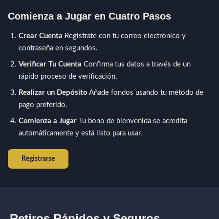
Comienza a Jugar en Cuatro Pasos
Crear Cuenta
Regístrate con tu correo electrónico y
contraseña en segundos.
Verificar Tu Cuenta
Confirma tus datos a través de un
rápido proceso de verificación.
Realizar un Depósito
Añade fondos usando tu método de
pago preferido.
Comienza a Jugar
Tu bono de bienvenida se acredita
automáticamente y está listo para usar.
Registrarse
Retiros Rápidos y Seguros