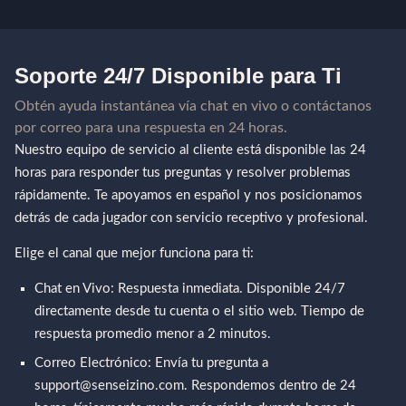
Soporte 24/7 Disponible para Ti
Obtén ayuda instantánea vía chat en vivo o contáctanos
por correo para una respuesta en 24 horas.
Nuestro equipo de servicio al cliente está disponible las 24
horas para responder tus preguntas y resolver problemas
rápidamente. Te apoyamos en español y nos posicionamos
detrás de cada jugador con servicio receptivo y profesional.
Elige el canal que mejor funciona para ti:
Chat en Vivo: Respuesta inmediata. Disponible 24/7
directamente desde tu cuenta o el sitio web. Tiempo de
respuesta promedio menor a 2 minutos.
Correo Electrónico: Envía tu pregunta a
support@senseizino.com
. Respondemos dentro de 24