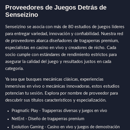
Proveedores de Juegos Detrás de
Senseizino
Senseizino se asocia con más de 80 estudios de juegos líderes
para entregar variedad, innovación y confiabilidad. Nuestra red
de proveedores abarca diseñadores de tragaperras premium,
especialistas en casino en vivo y creadores de nicho. Cada
socio cumple con estándares de rendimiento estrictos para
asegurar la calidad del juego y resultados justos en cada
categoría.
Ya sea que busques mecánicas clásicas, experiencias
inmersivas en vivo o mecánicas innovadoras, estos estudios
potencian tu sesión. Explora por nombre de proveedor para
descubrir sus títulos característicos y especialización.
Pragmatic Play - Tragaperras diversas y juegos en vivo
NetEnt - Diseño de tragaperras premium
Evolution Gaming - Casino en vivo y juegos de demostración