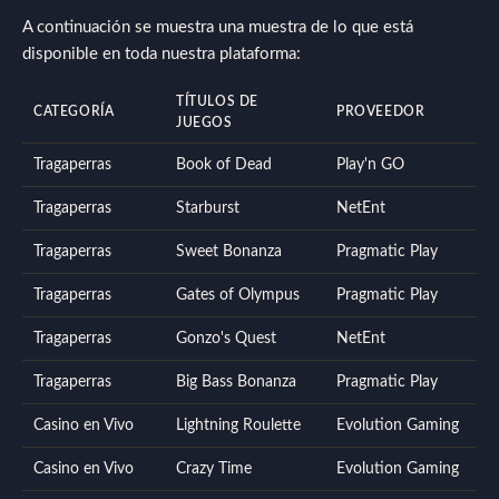
A continuación se muestra una muestra de lo que está
disponible en toda nuestra plataforma:
TÍTULOS DE
CATEGORÍA
PROVEEDOR
JUEGOS
Tragaperras
Book of Dead
Play'n GO
Tragaperras
Starburst
NetEnt
Tragaperras
Sweet Bonanza
Pragmatic Play
Tragaperras
Gates of Olympus
Pragmatic Play
Tragaperras
Gonzo's Quest
NetEnt
Tragaperras
Big Bass Bonanza
Pragmatic Play
Casino en Vivo
Lightning Roulette
Evolution Gaming
Casino en Vivo
Crazy Time
Evolution Gaming