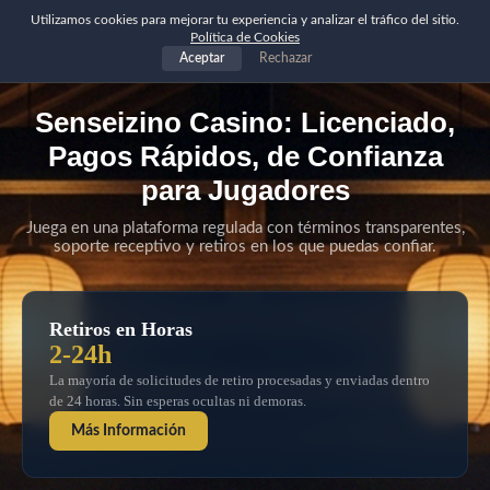
Utilizamos cookies para mejorar tu experiencia y analizar el tráfico del sitio.
Senseizino Casino
Política de Cookies
Aceptar
Rechazar
Senseizino Casino: Licenciado,
Pagos Rápidos, de Confianza
para Jugadores
Juega en una plataforma regulada con términos transparentes,
soporte receptivo y retiros en los que puedas confiar.
Retiros en Horas
2-24h
La mayoría de solicitudes de retiro procesadas y enviadas dentro
de 24 horas. Sin esperas ocultas ni demoras.
Más Información