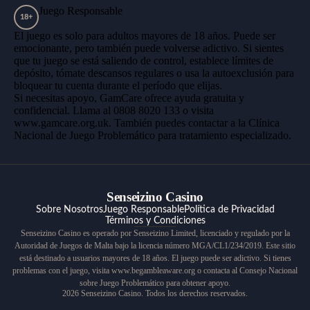
Juego Responsable
18+
El juego es solo para adultos mayores de 18 años. Puede ser
emocionante, pero también puede volverse adictivo. Si sientes
que tu juego se está saliendo de control, establece límites de
depósito, tómate descansos regulares o usa la autoexclusión para
bloquear tu cuenta durante el período que elijas.
Si necesitas apoyo, GamCare ofrece ayuda gratuita y
confidencial. Llama al 0808 8020 133 o visita
www.gamcare.org.uk. También puedes contactar a la Clínica
Nacional de Juego Problemático para tratamiento especializado.
Senseizino Casino
Sobre Nosotros
Juego Responsable
Política de Privacidad
Términos y Condiciones
Senseizino Casino es operado por Senseizino Limited, licenciado y regulado por la
Autoridad de Juegos de Malta bajo la licencia número MGA/CL1/234/2019. Este sitio
está destinado a usuarios mayores de 18 años. El juego puede ser adictivo. Si tienes
problemas con el juego, visita www.begambleaware.org o contacta al Consejo Nacional
sobre Juego Problemático para obtener apoyo.
2026 Senseizino Casino. Todos los derechos reservados.