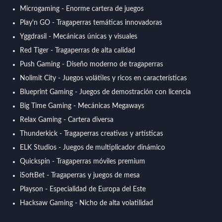
Microgaming - Enorme cartera de juegos
Play'n GO - Tragaperras temáticas innovadoras
Yggdrasil - Mecánicas únicas y visuales
Red Tiger - Tragaperras de alta calidad
Push Gaming - Diseño moderno de tragaperras
Nolimit City - Juegos volátiles y ricos en características
Blueprint Gaming - Juegos de demostración con licencia
Big Time Gaming - Mecánicas Megaways
Relax Gaming - Cartera diversa
Thunderkick - Tragaperras creativas y artísticas
ELK Studios - Juegos de multiplicador dinámico
Quickspin - Tragaperras móviles premium
iSoftBet - Tragaperras y juegos de mesa
Playson - Especialidad de Europa del Este
Hacksaw Gaming - Nicho de alta volatilidad