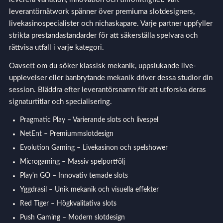
leverantörnätwork spänner över premiuma slotdesigners,
livekasinospecialister och nichaskapare. Varje partner uppfyller
strikta prestandastandarder för att säkerställa spelvara och
rättvisa utfall i varje kategori.
Oavsett om du söker klassisk mekanik, uppslukande live-
upplevelser eller banbrytande mekanik driver dessa studior din
session. Bläddra efter leverantörsnamn för att utforska deras
signaturtitlar och specialisering.
Pragmatic Play – Varierande slots och livespel
NetEnt – Premiummslotdesign
Evolution Gaming – Livekasinon och spelshower
Microgaming – Massiv spelportfölj
Play'n GO – Innovativ temade slots
Yggdrasil – Unik mekanik och visuella effekter
Red Tiger – Högkvalitativa slots
Push Gaming – Modern slotdesign