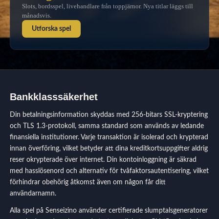
Slots, bordsspel, livehandlare från toppjärnor. Nya titlar läggs till
månadsvis.
Utforska spel
Bankklasssäkerhet
Din betalningsinformation skyddas med 256-bitars SSL-kryptering
och TLS 1.3-protokoll, samma standard som används av ledande
finansiella institutioner. Varje transaktion är isolerad och krypterad
innan överföring, vilket betyder att dina kreditkortsuppgifter aldrig
reser okrypterade över internet. Din kontoinloggning är säkrad
med hasslösenord och alternativ för tvåfaktorsautentisering, vilket
förhindrar obehörig åtkomst även om någon får ditt
användarnamn.
Alla spel på Senseizino använder certifierade slumptalsgeneratorer