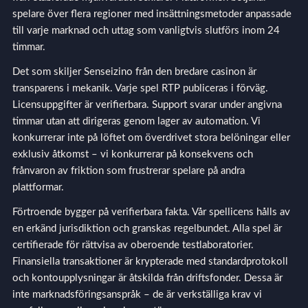
spelare över flera regioner med insättningsmetoder anpassade
till varje marknad och uttag som vanligtvis slutförs inom 24
timmar.
Det som skiljer Senseizino från den bredare casinon är
transparens i mekanik. Varje spel RTP publiceras i förväg.
Licensuppgifter är verifierbara. Support svarar under angivna
timmar utan att dirigeras genom lager av automation. Vi
konkurrerar inte på löftet om överdrivet stora belöningar eller
exklusiv åtkomst – vi konkurrerar på konsekvens och
frånvaron av friktion som frustrerar spelare på andra
plattformar.
Förtroende bygger på verifierbara fakta. Vår spellicens hålls av
en erkänd jurisdiktion och granskas regelbundet. Alla spel är
certifierade för rättvisa av oberoende testlaboratorier.
Finansiella transaktioner är krypterade med standardprotokoll
och kontoupplysningar är åtskilda från driftsfonder. Dessa är
inte marknadsföringsanspråk – de är verkställiga krav vi