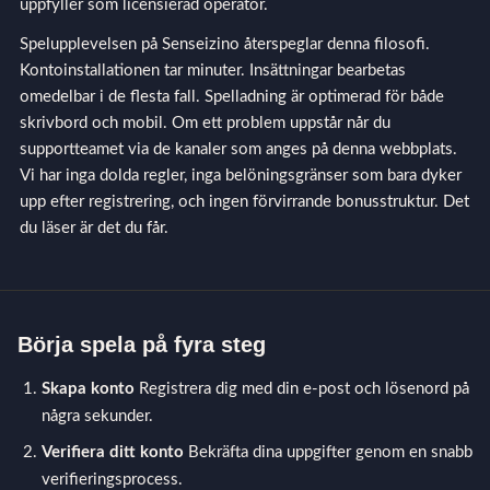
uppfyller som licensierad operatör.
Spelupplevelsen på Senseizino återspeglar denna filosofi.
Kontoinstallationen tar minuter. Insättningar bearbetas
omedelbar i de flesta fall. Spelladning är optimerad för både
skrivbord och mobil. Om ett problem uppstår når du
supportteamet via de kanaler som anges på denna webbplats.
Vi har inga dolda regler, inga belöningsgränser som bara dyker
upp efter registrering, och ingen förvirrande bonusstruktur. Det
du läser är det du får.
Börja spela på fyra steg
Skapa konto
Registrera dig med din e-post och lösenord på
några sekunder.
Verifiera ditt konto
Bekräfta dina uppgifter genom en snabb
verifieringsprocess.