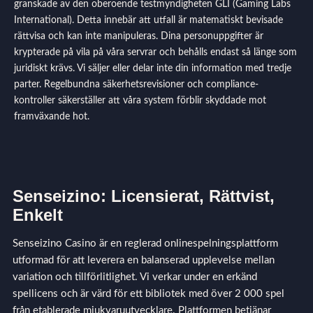
granskade av den oberoende testmyndigheten GLI (Gaming Labs
International). Detta innebär att utfall är matematiskt bevisade
rättvisa och kan inte manipuleras. Dina personuppgifter är
krypterade på vila på våra servrar och behålls endast så länge som
juridiskt krävs. Vi säljer eller delar inte din information med tredje
parter. Regelbundna säkerhetsrevisioner och compliance-
kontroller säkerställer att våra system förblir skyddade mot
framväxande hot.
Senseizino: Licensierat, Rättvist,
Enkelt
Senseizino Casino är en reglerad onlinespelningsplattform
utformad för att leverera en balanserad upplevelse mellan
variation och tillförlitlighet. Vi verkar under en erkänd
spellicens och är värd för ett bibliotek med över 2 000 spel
från etablerade mjukvaruutvecklare. Plattformen betjänar