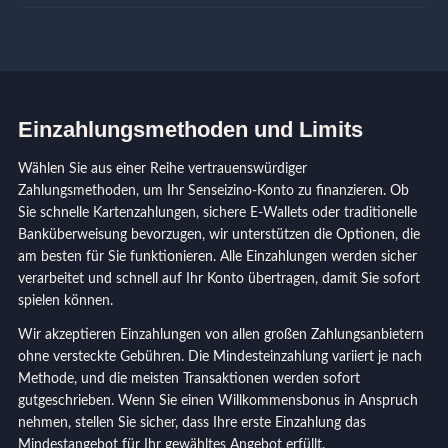
Einzahlungsmethoden und Limits
Wählen Sie aus einer Reihe vertrauenswürdiger
Zahlungsmethoden, um Ihr Senseizino-Konto zu finanzieren. Ob
Sie schnelle Kartenzahlungen, sichere E-Wallets oder traditionelle
Banküberweisung bevorzugen, wir unterstützen die Optionen, die
am besten für Sie funktionieren. Alle Einzahlungen werden sicher
verarbeitet und schnell auf Ihr Konto übertragen, damit Sie sofort
spielen können.
Wir akzeptieren Einzahlungen von allen großen Zahlungsanbietern
ohne versteckte Gebühren. Die Mindesteinzahlung variiert je nach
Methode, und die meisten Transaktionen werden sofort
gutgeschrieben. Wenn Sie einen Willkommensbonus in Anspruch
nehmen, stellen Sie sicher, dass Ihre erste Einzahlung das
Mindestangebot für Ihr gewähltes Angebot erfüllt.