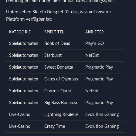
bevorzugen, Sie finden hier Ihr nächstes Lieblingsspiel.
Unten sehen Sie ein Beispiel für das, was auf unserer
Plattform verfügbar ist:
KATEGORIE
SPIELTITEL
ANBIETER
Spielautomaten
Book of Dead
Play'n GO
Spielautomaten
Starburst
NetEnt
Spielautomaten
Sweet Bonanza
Pragmatic Play
Spielautomaten
Gates of Olympus
Pragmatic Play
Spielautomaten
Gonzo's Quest
NetEnt
Spielautomaten
Big Bass Bonanza
Pragmatic Play
Live-Casino
Lightning Roulette
Evolution Gaming
Live-Casino
Crazy Time
Evolution Gaming