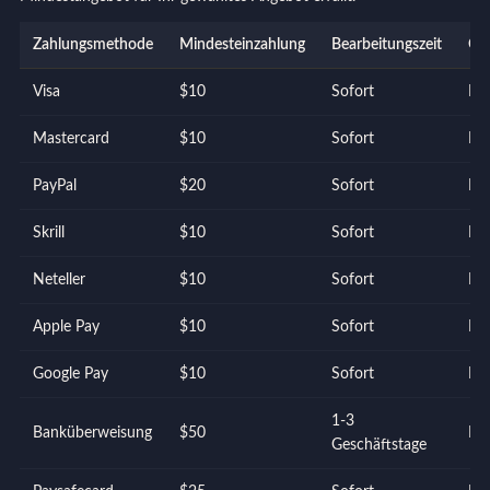
Zahlungsmethode
Mindesteinzahlung
Bearbeitungszeit
Ge
Visa
$10
Sofort
Kei
Mastercard
$10
Sofort
Kei
PayPal
$20
Sofort
Kei
Skrill
$10
Sofort
Kei
Neteller
$10
Sofort
Kei
Apple Pay
$10
Sofort
Kei
Google Pay
$10
Sofort
Kei
1-3
Banküberweisung
$50
Kei
Geschäftstage