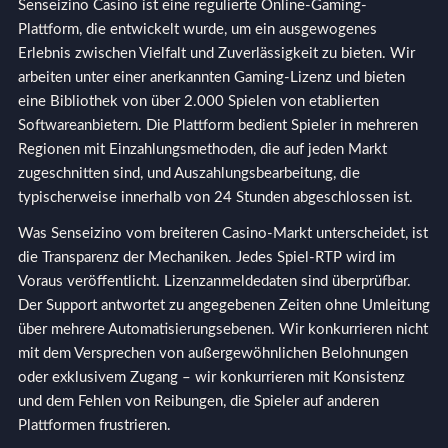
Senseizino Casino ist eine regulierte Online-Gaming-
Plattform, die entwickelt wurde, um ein ausgewogenes
Erlebnis zwischen Vielfalt und Zuverlässigkeit zu bieten. Wir
arbeiten unter einer anerkannten Gaming-Lizenz und bieten
eine Bibliothek von über 2.000 Spielen von etablierten
Softwareanbietern. Die Plattform bedient Spieler in mehreren
Regionen mit Einzahlungsmethoden, die auf jeden Markt
zugeschnitten sind, und Auszahlungsbearbeitung, die
typischerweise innerhalb von 24 Stunden abgeschlossen ist.
Was Senseizino vom breiteren Casino-Markt unterscheidet, ist
die Transparenz der Mechaniken. Jedes Spiel-RTP wird im
Voraus veröffentlicht. Lizenzanmeldedaten sind überprüfbar.
Der Support antwortet zu angegebenen Zeiten ohne Umleitung
über mehrere Automatisierungsebenen. Wir konkurrieren nicht
mit dem Versprechen von außergewöhnlichen Belohnungen
oder exklusivem Zugang – wir konkurrieren mit Konsistenz
und dem Fehlen von Reibungen, die Spieler auf anderen
Plattformen frustrieren.