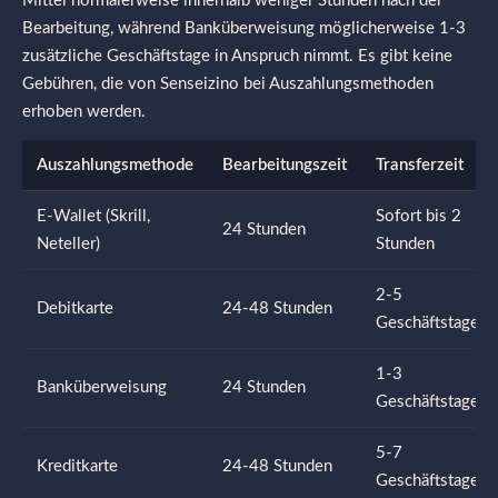
Mittel normalerweise innerhalb weniger Stunden nach der
Bearbeitung, während Banküberweisung möglicherweise 1-3
zusätzliche Geschäftstage in Anspruch nimmt. Es gibt keine
Gebühren, die von Senseizino bei Auszahlungsmethoden
erhoben werden.
Auszahlungsmethode
Bearbeitungszeit
Transferzeit
E-Wallet (Skrill,
Sofort bis 2
24 Stunden
Neteller)
Stunden
2-5
Debitkarte
24-48 Stunden
Geschäftstage
1-3
Banküberweisung
24 Stunden
Geschäftstage
5-7
Kreditkarte
24-48 Stunden
Geschäftstage