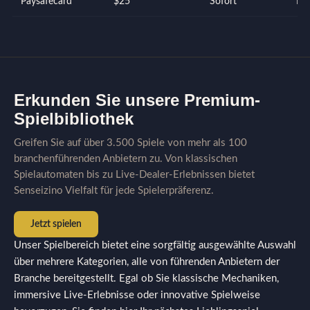
Paysafecard
$25
Sofort
Kei
Erkunden Sie unsere Premium-
Spielbibliothek
Greifen Sie auf über 3.500 Spiele von mehr als 100
branchenführenden Anbietern zu. Von klassischen
Spielautomaten bis zu Live-Dealer-Erlebnissen bietet
Senseizino Vielfalt für jede Spielerpräferenz.
Jetzt spielen
Unser Spielbereich bietet eine sorgfältig ausgewählte Auswahl
über mehrere Kategorien, alle von führenden Anbietern der
Branche bereitgestellt. Egal ob Sie klassische Mechaniken,
immersive Live-Erlebnisse oder innovative Spielweise