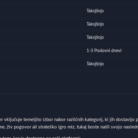
Takojšnjo
Takojšnjo
Takojšnjo
1-3 Poslovni dnevi
Takojšnjo
r vključuje temeljito izbor nabor različnih kategorij, ki jih dostavijo 
bne, živ pogovor ali strateško igro miz, tukaj boste našli svojo nasledn