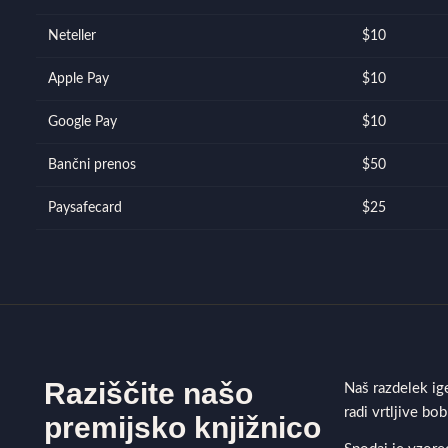
Neteller
$10
Apple Pay
$10
Google Pay
$10
Bančni prenos
$50
Paysafecard
$25
Raziščite našo
Naš razdelek ige
radi vrtljive bo
premijsko knjižnico