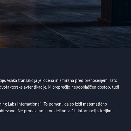
ije. Vsaka transakcija je ločena in šifrirana pred prenošenjem, zato
 dvofaktorske avtentikacije, ki preprečijo nepooblaščen dostop, tudi
Gaming Labs International). To pomeni, da so izidi matematično
zahtevano. Ne prodajamo in ne delimo vaših informacij s tretjimi