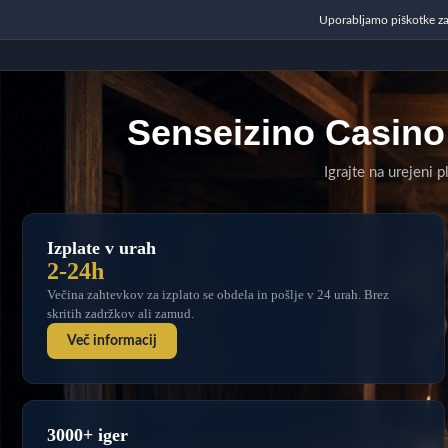
Uporabljamo piškotke za 
Senseizino Casino:
Igrajte na urejeni 
Izplate v urah
2-24h
Večina zahtevkov za izplato se obdela in pošlje v 24 urah. Brez
skritih zadržkov ali zamud.
Več informacij
3000+ iger