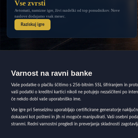
Vse zvrsti
Avtomati, namizne igre, živi razdelki od top ponudnikov. Nove
naslove dodajamo vsak mesec.
Raziskuj igre
Varnost na ravni banke
Vaše podatke o plačilu ščitimo s 256-bitnim SSL šifriranjem in protok
vaši podatki o kreditni kartici nikoli ne potujejo nezaščiteni po i
če nekdo dobi vaše uporabniško ime.
Vse igre pri Senseizinu uporabljajo certificirane generatorje naklju
dokazani kot pošteni in jih ni mogoče manipulirati. Vaši osebni pod
stranmi. Redni varnostni pregledi in preverjanja skladnosti zagotavlj