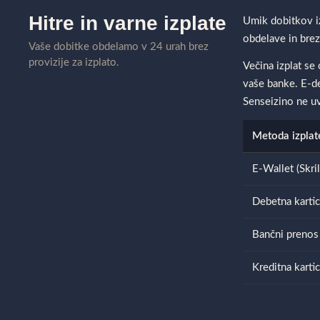
Hitre in varne izplate
Umik dobitkov i
obdelave in brez 
Vaše dobitke obdelamo v 24 urah brez
provizije za izplato.
Večina izplat se
vaše banke. E-de
Senseizino ne uv
Metoda izplat
E-Wallet (Skril
Debetna karti
Bančni prenos
Kreditna karti