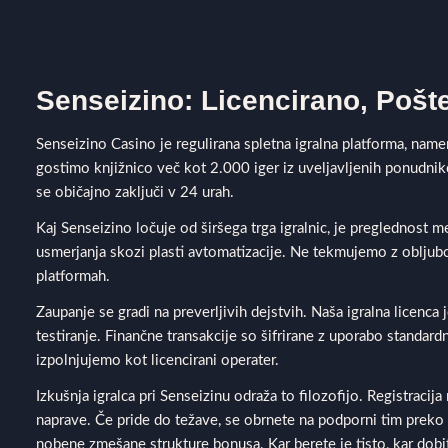
Senseizino: Licencirano, Pošt
Senseizino Casino je regulirana spletna igralna platforma, nam
gostimo knjižnico več kot 2.000 iger iz uveljavljenih ponudniko
se običajno zaključi v 24 urah.
Kaj Senseizino ločuje od širšega trga igralnic, je preglednost 
usmerjanja skozi plasti avtomatizacije. Ne tekmujemo z obljubo
platformah.
Zaupanje se gradi na preverljivih dejstvih. Naša igralna licenca 
testiranje. Finančne transakcije so šifrirane z uporabo standard
izpolnjujemo kot licencirani operater.
Izkušnja igralca pri Senseizinu odraža to filozofijo. Registraci
naprave. Če pride do težave, se obrnete na podporni tim preko k
nobene zmešane strukture bonusa. Kar berete je tisto, kar dobi