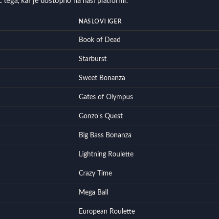
 tega, kar je dostopno na naši platformi:
NASLOVI IGER
Book of Dead
Starburst
Sweet Bonanza
Gates of Olympus
Gonzo's Quest
Big Bass Bonanza
Lightning Roulette
Crazy Time
Mega Ball
European Roulette