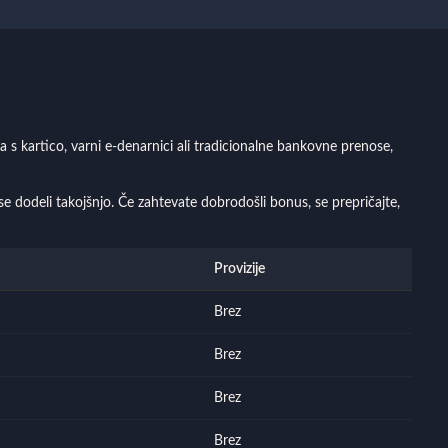
a s kartico, varni e-denarnici ali tradicionalne bankovne prenose,
se dodeli takojšnjo. Če zahtevate dobrodošli bonus, se prepričajte,
Provizije
Brez
Brez
Brez
Brez