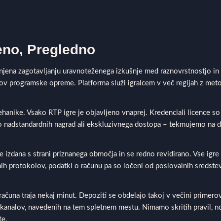
eno, Pregledno
enjena zagotavljanju uravnoteženega izkušnje med raznovrstnostjo in
v programske opreme. Platforma služi igralcem v več regijah z metoda
mehanike. Vsako RTP igre je objavljeno vnaprej. Kredenciali licence s
 nadstandardnih nagrad ali ekskluzivnega dostopa – tekmujemo na dosl
je izdana s strani priznanega območja in se redno revidirano. Vse igre 
nih protokolov, podatki o računu pa so ločeni od poslovalnih sredstev.
ja računa traja nekaj minut. Depoziti se obdelajo takoj v večini primer
analov, navedenih na tem spletnem mestu. Nimamo skritih pravil, nobe
te.